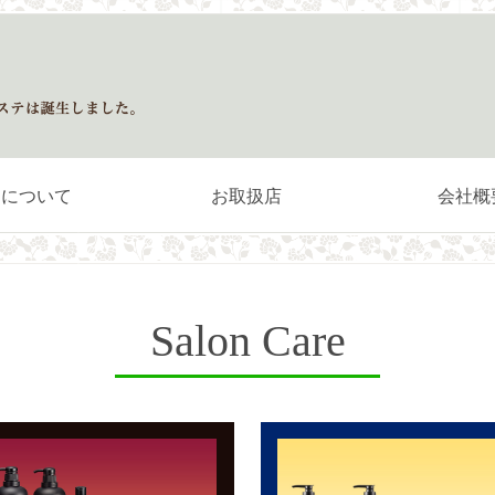
テについて
お取扱店
会社概
Salon Care