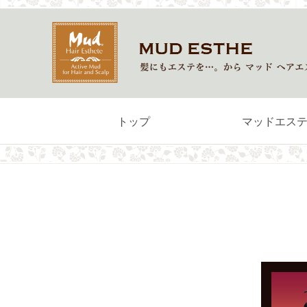
トップ
マッドエス