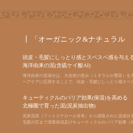
「オーガニック&ナチュラル 
頭皮・毛髪にしっとり感とスベスベ感を与え
海洋由来の泥(含硫ケイ酸AI)
海洋由来の泥成分は、大自然の恵み（ミネラルが豊富）を
ヘアケアに応用することで、頭皮・毛髪にしっとり感スベ
キューティクルのバリア効果(保湿)を高める
北極圏で育った泥(泥炭抽出物)
泥炭湿原（フィトステロール含有）から採取された泥成分
毛髪の芯まで浸透保湿及びキューティクルのバリア効果（