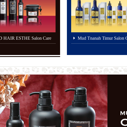
 HAIR ESTHE Salon Care
Mud Tnanah Timur Salon 