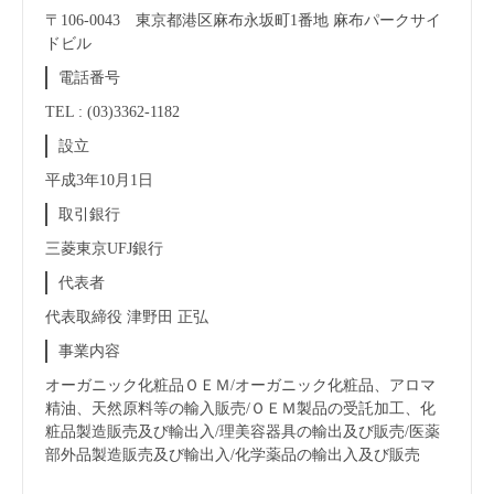
〒106-0043 東京都港区麻布永坂町1番地 麻布パークサイ
ドビル
電話番号
TEL : (03)3362-1182
設立
平成3年10月1日
取引銀行
三菱東京UFJ銀行
代表者
代表取締役 津野田 正弘
事業内容
オーガニック化粧品ＯＥＭ/オーガニック化粧品、アロマ
精油、天然原料等の輸入販売/ＯＥＭ製品の受託加工、化
粧品製造販売及び輸出入/理美容器具の輸出及び販売/医薬
部外品製造販売及び輸出入/化学薬品の輸出入及び販売